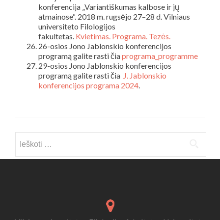
konferencija „Variantiškumas kalbose ir jų
atmainose“. 2018 m. rugsėjo 27–28 d. Vilniaus
universiteto Filologijos
fakultetas.
Kvietimas.
Programa.
Tezės.
26-osios Jono Jablonskio konferencijos
programą galite rasti čia
programa_programme
29-osios Jono Jablonskio konferencijos
programą galite rasti čia
J. Jablonskio
konferencijos programa 2024
.
Ieškoti: