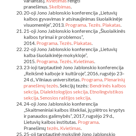
variantas].
Kvietimas
rengti
pranešimus.
Skelbimas
.
20-oji Jono Jablonskio konferencija „Lietuvių
kalbos gyvavimas ir atsinaujinimas šiuolaikinėje
visuomenėje“, 2013.
Programa
.
Tezės.
Plakatas
.
21-oji Jono Jablonskio konferencija „Šiuolaikinės
kalbos tyrimai ir problemos“,
2014.
Programa
.
Tezės
.
Plakatas
.
22-oji Jono Jablonskio konferencija „Lietuvių
kalba šiuolaikinėje mokykloje“,
2015.
Programa
.
Tezės
.
Kvietimas
.
23-ioji tarptautinė Jono Jablonskio konferencija
„Reikšmė kalboje ir kultūroje“, 2016, rugsėjo 23–
24 d., Vilniaus universitetas.
Programa
.
Plenarinių
pranešimų tezės
. Sekcijų tezės:
Bendrinės kalbos
sekcija
.
Dialektologijos sekcija
.
Etnolingvistikos
sekcija
.
Senosios raštijos sekcija
.
24-oji Jono Jablonskio konferencija
„Skaitmeniniai kalbos ištekliai, jų plėtros kryptys
ir panaudos galimybės“, 2017, rugsėjo 29 d.,
Lietuvių kalbos institutas.
Programa
.
Pranešimų
tezės
.
Kvietimas
.
25-oji tarptautinė mokslinė Jono Jablonskio