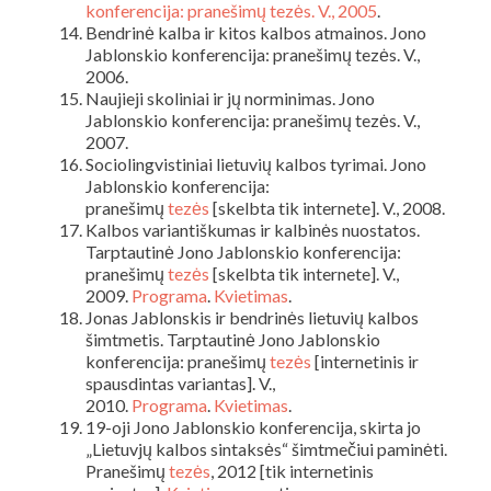
konferencija: pranešimų tezės. V., 2005
.
Bendrinė kalba ir kitos kalbos atmainos. Jono
Jablonskio konferencija: pranešimų tezės. V.,
2006.
Naujieji skoliniai ir jų norminimas. Jono
Jablonskio konferencija: pranešimų tezės. V.,
2007.
Sociolingvistiniai lietuvių kalbos tyrimai. Jono
Jablonskio konferencija:
pranešimų
tezės
[skelbta tik internete]. V., 2008.
Kalbos variantiškumas ir kalbinės nuostatos.
Tarptautinė Jono Jablonskio konferencija:
pranešimų
tezės
[skelbta tik internete]. V.,
2009.
Programa
.
Kvietimas
.
Jonas Jablonskis ir bendrinės lietuvių kalbos
šimtmetis. Tarptautinė Jono Jablonskio
konferencija: pranešimų
tezės
[internetinis ir
spausdintas variantas]. V.,
2010.
Programa
.
Kvietimas
.
19-oji Jono Jablonskio konferencija, skirta jo
„Lietuvjų kalbos sintaksės“ šimtmečiui paminėti.
Pranešimų
tezės
, 2012 [tik internetinis